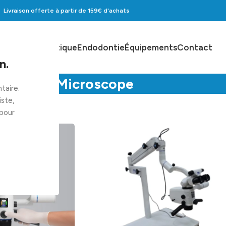
Livraison offerte à partir de 159
€ d'achats
Accueil
Boutique
Endodontie
Équipements
Contact
n.
Microscope
taire.
ste,
 pour