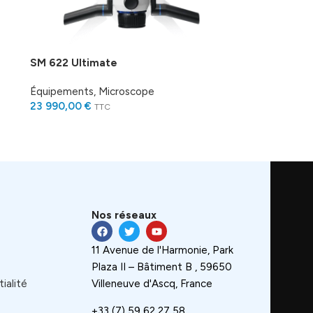
SM 622 Ultimate
Équipements
,
Microscope
23 990,00
€
TTC
Nos réseaux
11 Avenue de l'Harmonie, Park
Plaza II – Bâtiment B , 59650
ialité
Villeneuve d'Ascq, France
+33 (7) 59 62 27 58