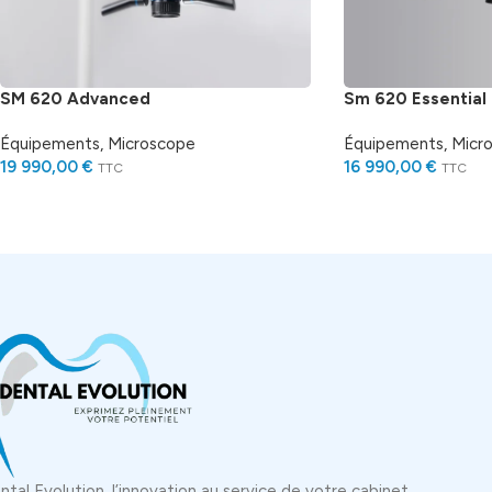
SM 620 Advanced
Sm 620 Essential
Équipements
,
Microscope
Équipements
,
Micr
19 990,00
€
16 990,00
€
TTC
TTC
ntal Evolution, l’innovation au service de votre cabinet.