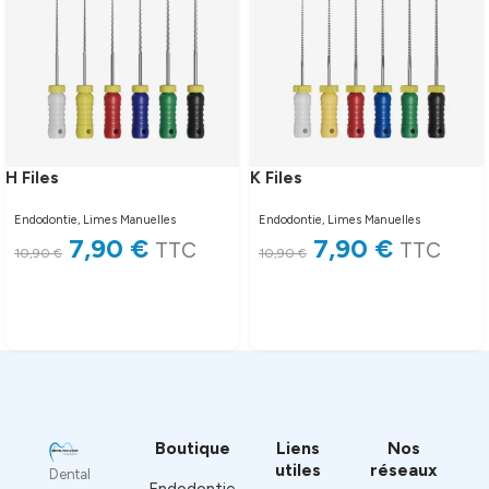
H Files
K Files
Endodontie
,
Limes Manuelles
Endodontie
,
Limes Manuelles
7,90
€
7,90
€
TTC
TTC
10,90
€
10,90
€
Lire la suite
Lire la suite
Boutique
Liens
Nos
utiles
réseaux
Dental