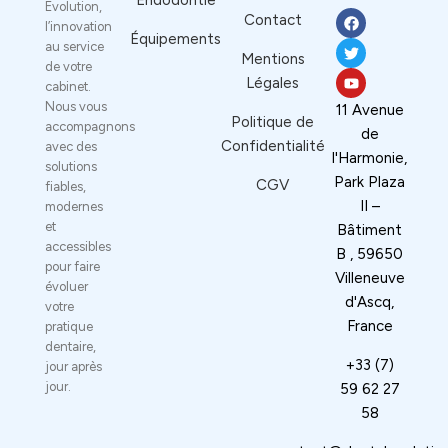
Endodontie
Evolution,
Contact
l’innovation
Équipements
au service
Mentions
de votre
Légales
cabinet.
Nous vous
11 Avenue
Politique de
accompagnons
de
Confidentialité
avec des
l'Harmonie,
solutions
Park Plaza
CGV
fiables,
II –
modernes
et
Bâtiment
accessibles
B , 59650
pour faire
Villeneuve
évoluer
d'Ascq,
votre
France
pratique
dentaire,
+33 (7)
jour après
jour.
59 62 27
58