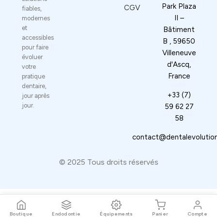
Park Plaza
CGV
fiables,
II –
modernes
et
Bâtiment
accessibles
B , 59650
pour faire
Villeneuve
évoluer
d'Ascq,
votre
France
pratique
dentaire,
+33 (7)
jour après
jour.
59 62 27
58
⁠contact@dentalevolution
© 2025 Tous droits réservés
Boutique
Endodontie
Équipements
Panier
Compte