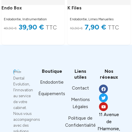
Endo Box
K Files
Endodontie
,
Instrumentation
Endodontie
,
Limes Manuelles
39,90
€
7,90
€
TTC
TTC
49,90
€
10,90
€
Lire la suite
Lire la suite
Boutique
Liens
Nos
utiles
réseaux
Dental
Endodontie
Evolution,
Contact
l’innovation
Équipements
au service
Mentions
de votre
Légales
cabinet.
Nous vous
11 Avenue
Politique de
accompagnons
de
Confidentialité
avec des
l'Harmonie,
solutions