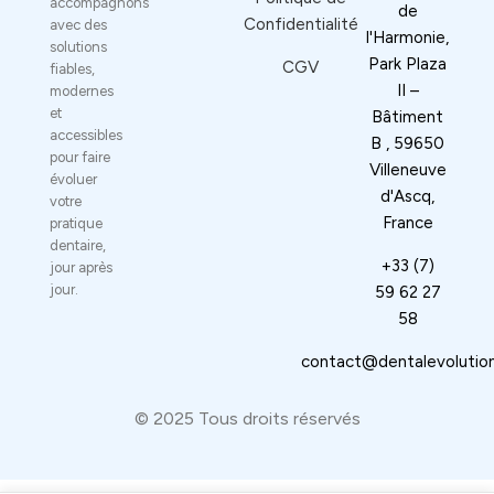
accompagnons
de
Confidentialité
avec des
l'Harmonie,
solutions
Park Plaza
CGV
fiables,
II –
modernes
et
Bâtiment
accessibles
B , 59650
pour faire
Villeneuve
évoluer
d'Ascq,
votre
France
pratique
dentaire,
+33 (7)
jour après
jour.
59 62 27
58
⁠contact@dentalevolution
© 2025 Tous droits réservés