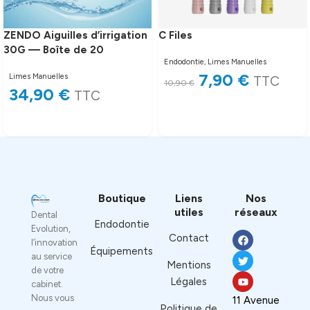
ZENDO Aiguilles d’irrigation
C Files
30G — Boîte de 20
Endodontie
,
Limes Manuelles
7,90
€
Limes Manuelles
TTC
10,90
€
34,90
€
TTC
Lire la suite
Lire la suite
Boutique
Liens
Nos
utiles
réseaux
Dental
Endodontie
Evolution,
Contact
l’innovation
Équipements
au service
Mentions
de votre
Légales
cabinet.
Nous vous
11 Avenue
Politique de